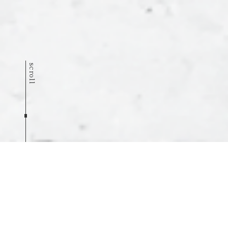
scroll
Infomation
優良鉄筋継手部検査認定取得のお知ら
お知らせ
せ